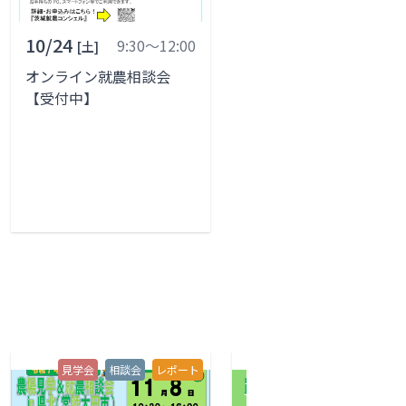
10/24
9:30～12:00
[土]
オンライン就農相談会
【受付中】
見学会
相談会
レポート
見学会
相談会
レポ