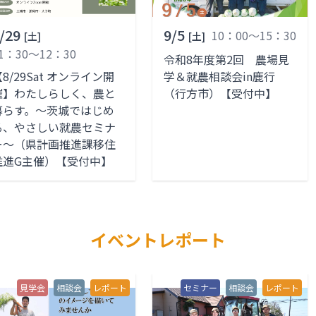
/29
9/5
10：00～15：30
[土]
[土]
1：30～12：30
令和8年度第2回 農場見
8/29Sat オンライン開
学＆就農相談会in鹿行
催】わたしらしく、農と
（行方市）【受付中】
暮らす。～茨城ではじめ
る、やさしい就農セミナ
ー～（県計画推進課移住
推進G主催）【受付中】
イベントレポート
見学会
相談会
レポート
セミナー
相談会
レポート