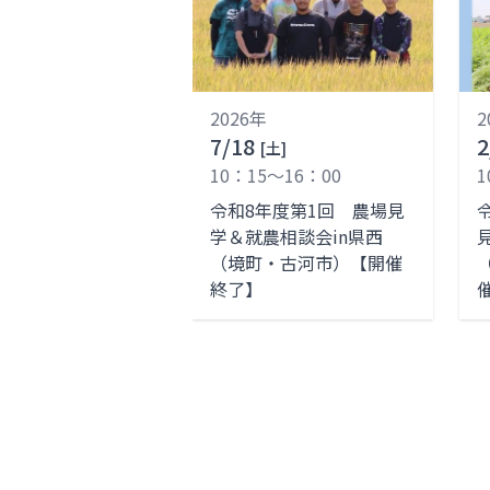
2026年
2
7/18
2
[土]
10：15～16：00
1
令和8年度第1回 農場見
学＆就農相談会in県西
（境町・古河市）【開催
終了】