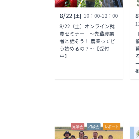
8/22
8
10：00-12：00
[土]
1
8/22（土）オンライン就
農セミナー ～先輩農業
【
者と話そう！ 農業ってど
う始めるの？～【受付
中】
見学会
相談会
レポート