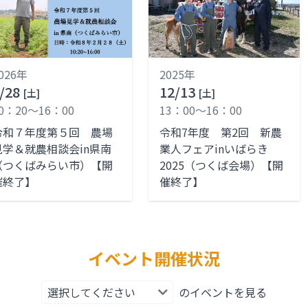
026年
2025年
/28
12/13
[土]
[土]
0：20～16：00
13：00～16：00
令和７年度第５回 農場
令和7年度 第2回 新農
見学＆就農相談会in県南
業人フェアinいばらき
（つくばみらい市）【開
2025（つくば会場）【開
催終了】
催終了】
イベント開催状況
のイベントを見る