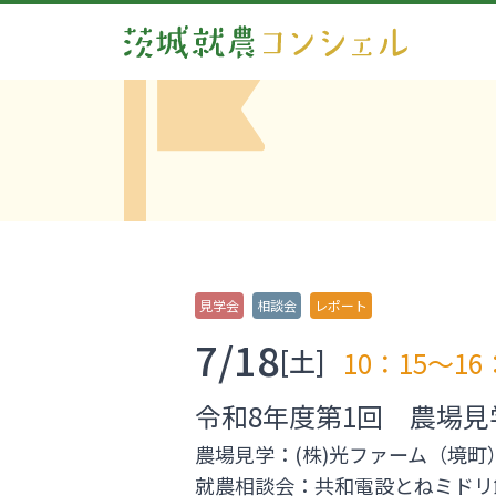
見学会
相談会
レポート
7/18
[土]
10：15～16
令和8年度第1回 農場
農場見学：(株)光ファーム（境町
就農相談会：共和電設とねミドリ館(