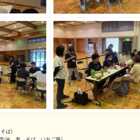
、そば）
市/米、麦、そば、いちご等）