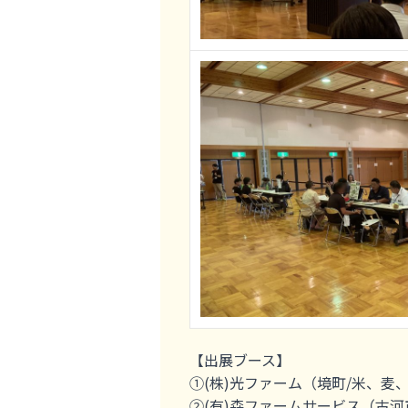
【出展ブース】
①(株)光ファーム（境町/米、麦
②(有)森ファームサービス（古河