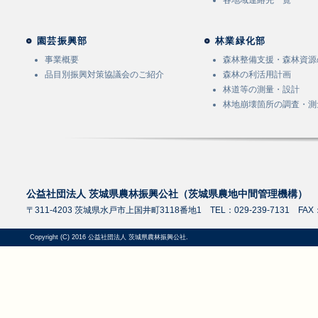
各地域連絡先一覧
園芸振興部
林業緑化部
事業概要
森林整備支援・森林資源
品目別振興対策協議会のご紹介
森林の利活用計画
林道等の測量・設計
林地崩壊箇所の調査・測
公益社団法人 茨城県農林振興公社（茨城県農地中間管理機構）
〒311-4203 茨城県水戸市上国井町3118番地1 TEL：029-239-7131 FAX：0
Copyright (C) 2016 公益社団法人 茨城県農林振興公社.