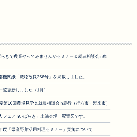
ばらきで農業やってみませんかセミナー＆就農相談会in東
部機関紙「穀物改良266号」を掲載しました。
一覧更新しました（1月）
年度第10回農場見学＆就農相談会in鹿行（行方市・潮来市）
人フェアinいばらき」土浦会場 配置図です。
年度「県産野菜活用料理セミナー」実施について