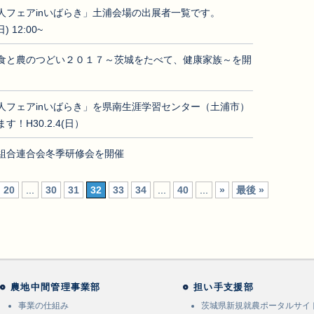
人フェアinいばらき」土浦会場の出展者一覧です。
日) 12:00~
食と農のつどい２０１７～茨城をたべて、健康家族～を開
人フェアinいばらき」を県南生涯学習センター（土浦市）
す！H30.2.4(日）
組合連合会冬季研修会を開催
20
...
30
31
32
33
34
...
40
...
»
最後 »
農地中間管理事業部
担い手支援部
事業の仕組み
茨城県新規就農ポータルサイ