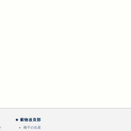
穀物改良部
ト
種子の生産