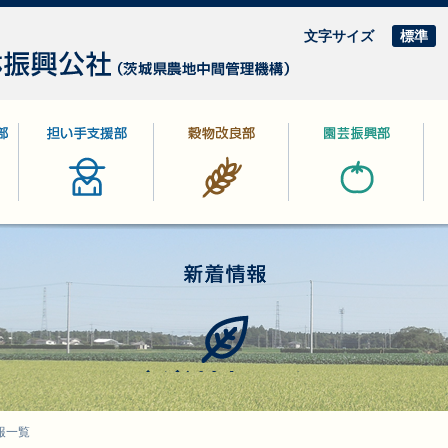
文字サイズ
標準
部
担い手支援部
穀物改良部
園芸振興部
林
新着情報一覧
報一覧