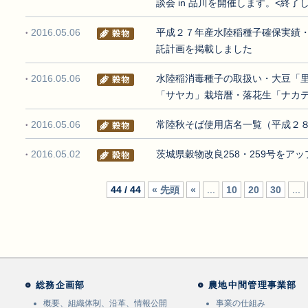
談会 in 品川を開催します。<終了
2016.05.06
平成２７年産水陸稲種子確保実績
託計画を掲載しました
2016.05.06
水陸稲消毒種子の取扱い・大豆「
「サヤカ」栽培暦・落花生「ナカ
2016.05.06
常陸秋そば使用店名一覧（平成２８
2016.05.02
茨城県穀物改良258・259号をア
44 / 44
« 先頭
«
...
10
20
30
...
総務企画部
農地中間管理事業部
概要、組織体制、沿革、情報公開
事業の仕組み