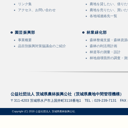
リンク集
農地を貸したい、借りた
アクセス、お問い合わせ
農地を売りたい、買いた
各地域連絡先一覧
園芸振興部
林業緑化部
事業概要
森林整備支援・森林資源
品目別振興対策協議会のご紹介
森林の利活用計画
林道等の測量・設計
林地崩壊箇所の調査・測
公益社団法人 茨城県農林振興公社（茨城県農地中間管理機構）
〒311-4203 茨城県水戸市上国井町3118番地1 TEL：029-239-7131 FAX：0
Copyright (C) 2016 公益社団法人 茨城県農林振興公社.