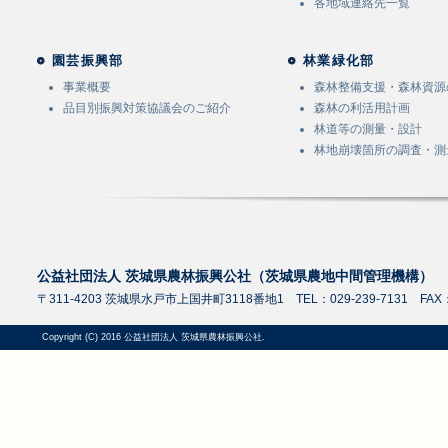
各地域連絡先一覧
園芸振興部
林業緑化部
事業概要
森林整備支援・森林資源
品目別振興対策協議会のご紹介
森林の利活用計画
林道等の測量・設計
林地崩壊箇所の調査・測
公益社団法人 茨城県農林振興公社（茨城県農地中間管理機構）
〒311-4203 茨城県水戸市上国井町3118番地1 TEL：029-239-7131 FAX：0
Copyright (C) 2016 公益社団法人 茨城県農林振興公社.