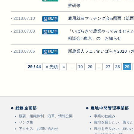
察研修
2018.07.10
雇用就農マッチング会in県西（筑
2018.07.09
「いばらきで農業やってみ
相談会in東京」の お知らせ
2018.07.06
新農業人フェアinいばらき2018
29 / 44
« 先頭
«
...
10
20
...
27
28
29
総務企画部
農地中間管理事業部
概要、組織体制、沿革、情報公開
事業の仕組み
リンク集
農地を貸したい、借りた
アクセス、お問い合わせ
農地を売りたい、買いた