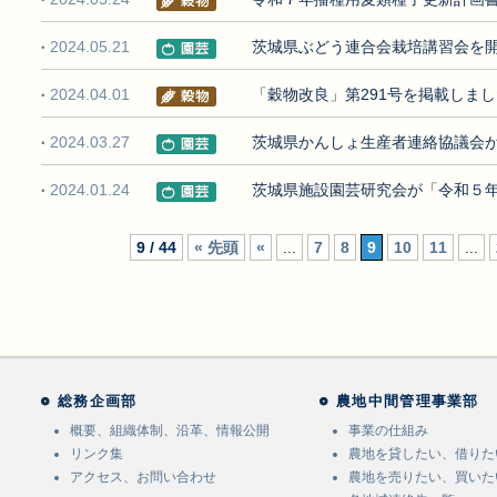
2024.05.21
茨城県ぶどう連合会栽培講習会を
2024.04.01
「穀物改良」第291号を掲載しま
2024.03.27
茨城県かんしょ生産者連絡協議会
2024.01.24
茨城県施設園芸研究会が「令和５
9 / 44
« 先頭
«
...
7
8
9
10
11
...
総務企画部
農地中間管理事業部
概要、組織体制、沿革、情報公開
事業の仕組み
リンク集
農地を貸したい、借りた
アクセス、お問い合わせ
農地を売りたい、買いた