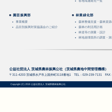
各地域連絡先一覧
園芸振興部
林業緑化部
事業概要
森林整備支援・森林資源
品目別振興対策協議会のご紹介
森林の利活用計画
林道等の測量・設計
林地崩壊箇所の調査・測
公益社団法人 茨城県農林振興公社（茨城県農地中間管理機構）
〒311-4203 茨城県水戸市上国井町3118番地1 TEL：029-239-7131 FAX：0
Copyright (C) 2016 公益社団法人 茨城県農林振興公社.