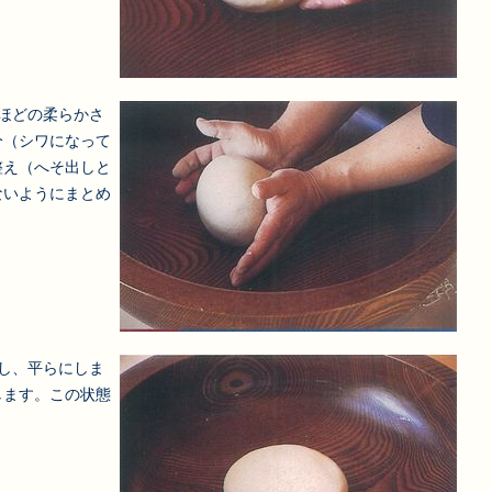
ほどの柔らかさ
分（シワになって
整え（へそ出しと
ないようにまとめ
し、平らにしま
します。この状態
。