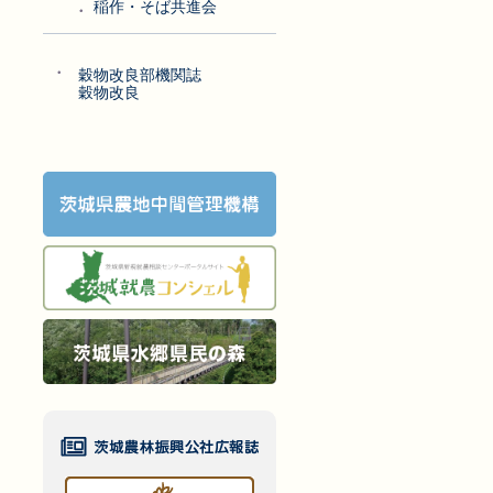
稲作・そば共進会
穀物改良部機関誌
穀物改良