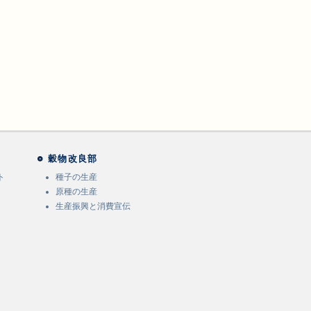
穀物改良部
ト
種子の生産
原種の生産
生産振興と消費宣伝