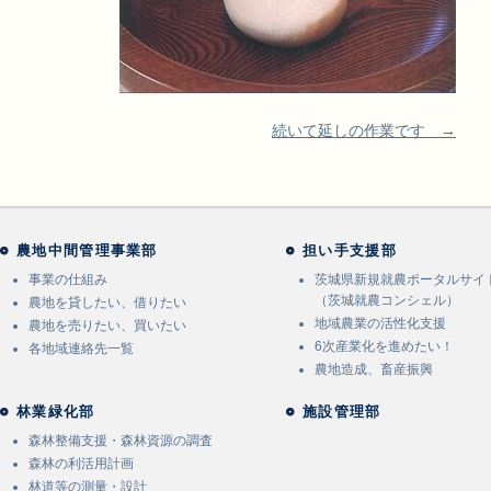
続いて延しの作業です →
農地中間管理事業部
担い手支援部
事業の仕組み
茨城県新規就農ポータルサイ
（茨城就農コンシェル）
農地を貸したい、借りたい
地域農業の活性化支援
農地を売りたい、買いたい
6次産業化を進めたい！
各地域連絡先一覧
農地造成、畜産振興
林業緑化部
施設管理部
森林整備支援・森林資源の調査
森林の利活用計画
林道等の測量・設計