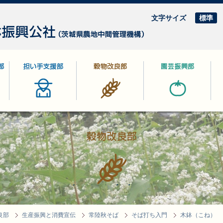
文字サイズ
標準
部
担い手支援部
穀物改良部
園芸振興部
林
穀物改良部
良部
生産振興と消費宣伝
常陸秋そば
そば打ち入門
木鉢（こね）