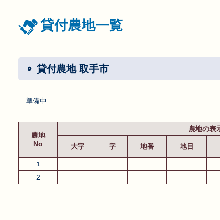
貸付農地一覧
貸付農地 取手市
準備中
農地の表
農地
No
大字
字
地番
地目
1
2