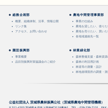
総務企画部
農地中間管理事業部
概要、組織体制、沿革、情報公開
事業の仕組み
リンク集
農地を貸したい、借りた
アクセス、お問い合わせ
農地を売りたい、買いた
各地域連絡先一覧
園芸振興部
林業緑化部
事業概要
森林整備支援・森林資源
品目別振興対策協議会のご紹介
森林の利活用計画
林道等の測量・設計
林地崩壊箇所の調査・測
公益社団法人 茨城県農林振興公社（茨城県農地中間管理機構）
〒311-4203 茨城県水戸市上国井町3118番地1 TEL：029-239-7131 FAX：0