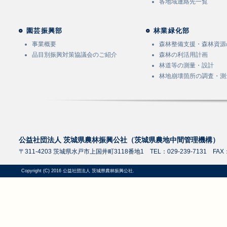
各地域連絡先一覧
園芸振興部
林業緑化部
事業概要
森林整備支援・森林資源
品目別振興対策協議会のご紹介
森林の利活用計画
林道等の測量・設計
林地崩壊箇所の調査・測
公益社団法人 茨城県農林振興公社（茨城県農地中間管理機構）
〒311-4203 茨城県水戸市上国井町3118番地1 TEL：029-239-7131 FAX：0
Copyright (C) 2016 公益社団法人 茨城県農林振興公社.