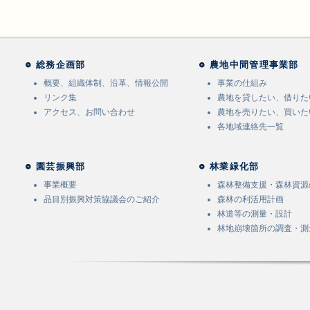
総務企画部
農地中間管理事業部
概要、組織体制、沿革、情報公開
事業の仕組み
リンク集
農地を貸したい、借りた
アクセス、お問い合わせ
農地を売りたい、買いた
各地域連絡先一覧
園芸振興部
林業緑化部
事業概要
森林整備支援・森林資源
品目別振興対策協議会のご紹介
森林の利活用計画
林道等の測量・設計
林地崩壊箇所の調査・測