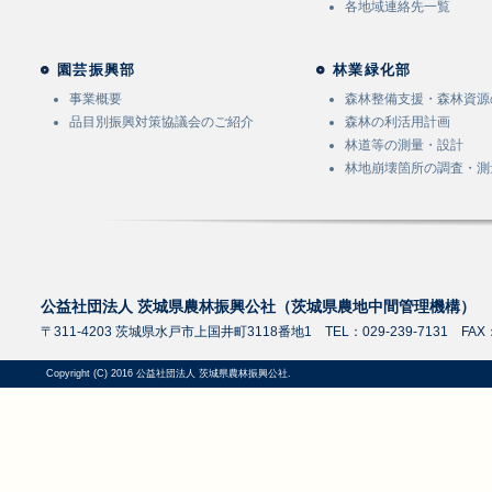
各地域連絡先一覧
園芸振興部
林業緑化部
事業概要
森林整備支援・森林資源
品目別振興対策協議会のご紹介
森林の利活用計画
林道等の測量・設計
林地崩壊箇所の調査・測
公益社団法人 茨城県農林振興公社（茨城県農地中間管理機構）
〒311-4203 茨城県水戸市上国井町3118番地1 TEL：029-239-7131 FAX：0
Copyright (C) 2016 公益社団法人 茨城県農林振興公社.