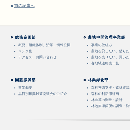
«
前の記事へ
総務企画部
農地中間管理事業部
概要、組織体制、沿革、情報公開
事業の仕組み
リンク集
農地を貸したい、借りた
アクセス、お問い合わせ
農地を売りたい、買いた
各地域連絡先一覧
園芸振興部
林業緑化部
事業概要
森林整備支援・森林資源
品目別振興対策協議会のご紹介
森林の利活用計画
林道等の測量・設計
林地崩壊箇所の調査・測