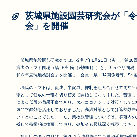
茨城県施設園芸研究会が「令
会」を開催
茨城県施設園芸研究会では、令和7年1月21日（火）、第28
賞者のトマト圃場（塙 正樹 氏（茨城町））と、キュウリ圃場
和６年度現地検討会」を開催し、会員、県・JA関係者等、54
塙氏のトマトは、促成、半促成、抑制を組み合わせて周年生
環として促成の一部を切り替えて開始しておりました。苦慮し
による低段の着果不良であり、タバココナジラミ対策としては0
気門封鎖剤を活用しておりました。高温対策としては遮熱効果
いくとのことでした。また、葉枚数管理については、群落内の
残して積極的に摘葉しており、参加者も興味深く観察しており
飯田氏のキュウリは、第26回立毛品評会でも最優秀賞を受賞