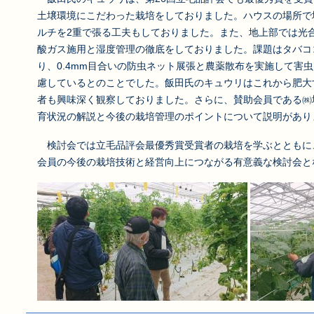
土壌環境にこだわった栽培をしておりました。ハウスの場所で
ルチを2重で張る工夫もしておりました。また、地上部では光
酸ガス施用と湿度管理の徹底をしておりました。課題はタバコ
り、0.4mm目合いの防虫ネット展張と農薬散布を実施して害
慮しているとのことでした。飯田氏のキュウリはこれから肥大
者も興味深く観察しておりました。さらに、賛助会員である㈱
育状況の解説と今後の栽培管理のポイントについて説明があり
検討会では立毛品評会最優秀賞受賞者の栽培を学ぶとともに
会員の今後の栽培技術と経営向上につながる有意義な検討会と