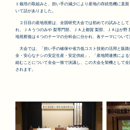
ト栽培の取組みと、担い手の減少により産地の存続危機に直面
いて話がありました。
２日目の産地視察は、全国研究大会では初めての試みとして
れ、ＪＡうつのみや 梨専門部、ＪＡ上都賀 梨部、ＪＡはが野
地視察後は４つのテーマの分科会に分かれ、各テーマについて
大会では、「担い手の確保や省力低コスト技術の活用と販路
全・安心なナシの安定生産・安定供給」、「産地間連携による
組むことについて全会一致で決議し、この大会を契機として全
されます。