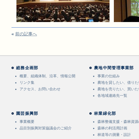
«
前の記事へ
総務企画部
農地中間管理事業部
概要、組織体制、沿革、情報公開
事業の仕組み
リンク集
農地を貸したい、借りた
アクセス、お問い合わせ
農地を売りたい、買いた
各地域連絡先一覧
園芸振興部
林業緑化部
事業概要
森林整備支援・森林資源
品目別振興対策協議会のご紹介
森林の利活用計画
林道等の測量・設計