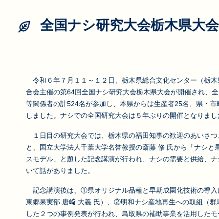
全国ナシ研究大会栃木県大
令和６年７月１１～１２日、栃木県総合文化センター（栃木
合会主催の第64回全国ナシ研究大会栃木県大会が開催され、
等関係者の計524名が参加し、本県からは生産者25名、県・市
しました。ナシでの全国研究大会は５年ぶりの開催となりまし
１日目の研究大会では、栃木県の福田知事の歓迎のあいさつ
と、国立大学法人千葉大学名誉教授の斎藤 修 氏から「ナシと
スモデル」と題した記念講演が行われ、ナシの需要と供給、ナ
いて話がありました。
記念講演後は、①県オリジナル品種と早期成園化技術の導入
東郷果実部 唐﨑 大義 氏）、②明和ナシ産地再生への取組（群
した２つの事例発表が行われ、鳥取県の補助事業を活用したモ