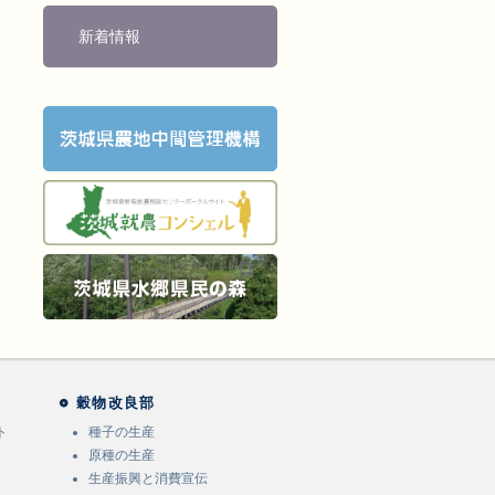
新着情報
穀物改良部
ト
種子の生産
原種の生産
生産振興と消費宣伝