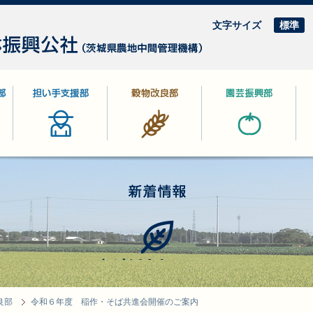
文字サイズ
標準
部
担い手支援部
穀物改良部
園芸振興部
林
新着情報
良部
令和６年度 稲作・そば共進会開催のご案内