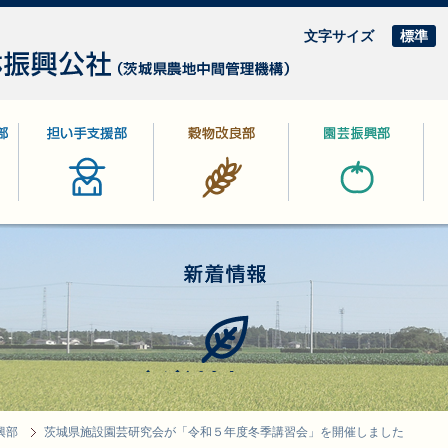
文字サイズ
標準
部
担い手支援部
穀物改良部
園芸振興部
林
新着情報
興部
茨城県施設園芸研究会が「令和５年度冬季講習会」を開催しました