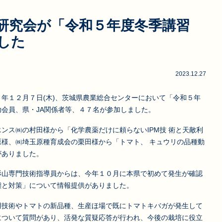
研究会が「令和５年度冬季講習
した
2023.12.27
年１２月７日(木)、茨城県農業総合センターにおいて「令和５年
会員、県・JA関係者等、４７名が参加しました。
ス㈱の村田様から「化学農薬だけに頼らないIPM技 術と天敵利
様、㈱埼玉原種育成会の栗田様から「トマト、 キュウリの品種動
がありました。
山専門技術指導員からは、今年１０月に本県で初めて発生が確認
態と対策」について情報提供がありました。
技術やトマトの新品種、生産ほ場で既にトマトキバガが発生して
について質問があり、活発な質疑応答が行われ、今後の栽培に役立