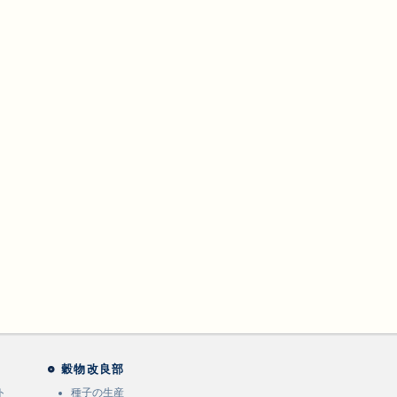
穀物改良部
ト
種子の生産