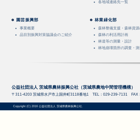
各地域連絡先一覧
園芸振興部
林業緑化部
事業概要
森林整備支援・森林資源
品目別振興対策協議会のご紹介
森林の利活用計画
林道等の測量・設計
林地崩壊箇所の調査・測
公益社団法人 茨城県農林振興公社（茨城県農地中間管理機構）
〒311-4203 茨城県水戸市上国井町3118番地1 TEL：029-239-7131 FAX：0
Copyright (C) 2016 公益社団法人 茨城県農林振興公社.