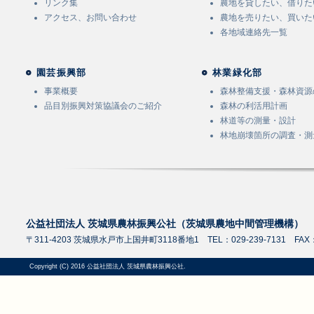
リンク集
農地を貸したい、借りた
アクセス、お問い合わせ
農地を売りたい、買いた
各地域連絡先一覧
園芸振興部
林業緑化部
事業概要
森林整備支援・森林資源
品目別振興対策協議会のご紹介
森林の利活用計画
林道等の測量・設計
林地崩壊箇所の調査・測
公益社団法人 茨城県農林振興公社（茨城県農地中間管理機構）
〒311-4203 茨城県水戸市上国井町3118番地1 TEL：029-239-7131 FAX：0
Copyright (C) 2016 公益社団法人 茨城県農林振興公社.