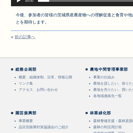
00:00
今後、参加者の皆様の茨城県産農産物への理解促進と食育や地
とを期待します。
«
前の記事へ
総務企画部
農地中間管理事業部
概要、組織体制、沿革、情報公開
事業の仕組み
リンク集
農地を貸したい、借りた
アクセス、お問い合わせ
農地を売りたい、買いた
各地域連絡先一覧
園芸振興部
林業緑化部
事業概要
森林整備支援・森林資源
品目別振興対策協議会のご紹介
森林の利活用計画