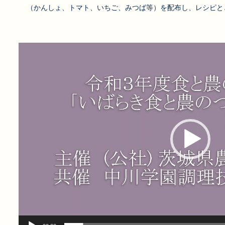
（かんしょ、トマト、いちご、みつば等）を配布し、レシピと
動
画
プ
レ
ー
ヤ
ー