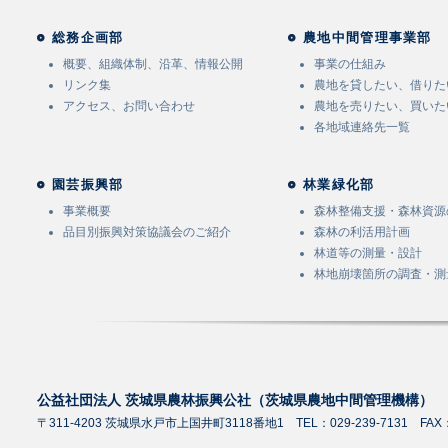
総務企画部
農地中間管理事業部
概要、組織体制、沿革、情報公開
事業の仕組み
リンク集
農地を貸したい、借りた
アクセス、お問い合わせ
農地を売りたい、買いた
各地域連絡先一覧
園芸振興部
林業緑化部
事業概要
森林整備支援・森林資源
品目別振興対策協議会のご紹介
森林の利活用計画
林道等の測量・設計
林地崩壊箇所の調査・測
公益社団法人 茨城県農林振興公社（茨城県農地中間管理機構）
〒311-4203 茨城県水戸市上国井町3118番地1 TEL：029-239-7131 FAX：0