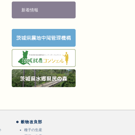
新着情報
穀物改良部
ト
種子の生産