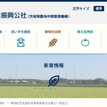
文字サイズ
標準
部
担い手支援部
穀物改良部
園芸振興部
林
新着情報
興部
果樹経営支援対策事業業務方法書の一部改正