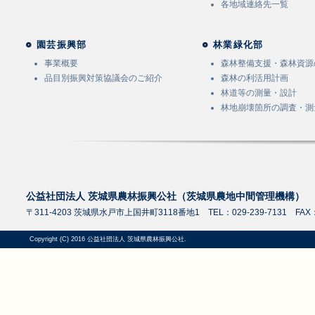
各地域連絡先一覧
園芸振興部
林業緑化部
事業概要
森林整備支援・森林資源
品目別振興対策協議会のご紹介
森林の利活用計画
林道等の測量・設計
林地崩壊箇所の調査・測
公益社団法人 茨城県農林振興公社（茨城県農地中間管理機構）
〒311-4203 茨城県水戸市上国井町3118番地1 TEL：029-239-7131 FAX：0
Copyright (C) 2016 公益社団法人 茨城県農林振興公社.