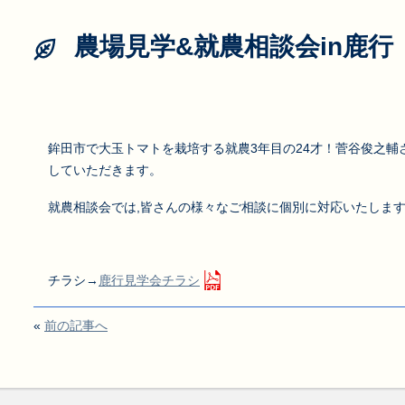
農場見学&就農相談会in鹿行
鉾田市で大玉トマトを栽培する就農3年目の24才！菅谷俊之輔
していただきます。
就農相談会では,皆さんの様々なご相談に個別に対応いたしま
チラシ→
鹿行見学会チラシ
«
前の記事へ