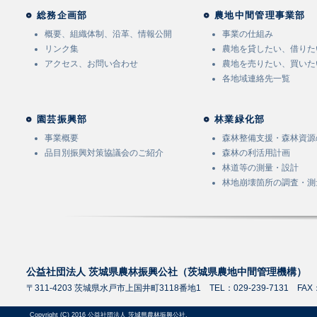
総務企画部
農地中間管理事業部
概要、組織体制、沿革、情報公開
事業の仕組み
リンク集
農地を貸したい、借りた
アクセス、お問い合わせ
農地を売りたい、買いた
各地域連絡先一覧
園芸振興部
林業緑化部
事業概要
森林整備支援・森林資源
品目別振興対策協議会のご紹介
森林の利活用計画
林道等の測量・設計
林地崩壊箇所の調査・測
公益社団法人 茨城県農林振興公社（茨城県農地中間管理機構）
〒311-4203 茨城県水戸市上国井町3118番地1 TEL：029-239-7131 FAX：0
Copyright (C) 2016 公益社団法人 茨城県農林振興公社.