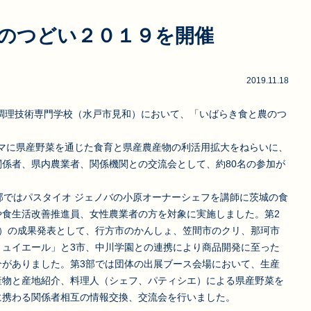
のつどい２０１９を開催
2019.11.18
調理技術専門学校（水戸市見和）において、「いばらき食と農のつ
ーマに県産野菜を通じた食育と県産農産物の利活用拡大をねらいに、
係者、県内農業者、関係機関との交流会として、約80名の参加が
部ではパスタイオ ジェノバの小原オーナーシェフを講師に茨城の食
や食生活改善推進員、女性農業者の方を対象に実施しました。第2
目）の成果発表として、行方市のかんしょ、笠間市のクリ、那珂市
リュイエール」と3市、中川学園との連携により商品開発に至った
介がありました。第3部では団体の出展ブース会場において、生産
産物と産地紹介、料理人（シェフ、パティシエ）による県産野菜を
に携わる関係者相互の情報交換、交流会を行いました。