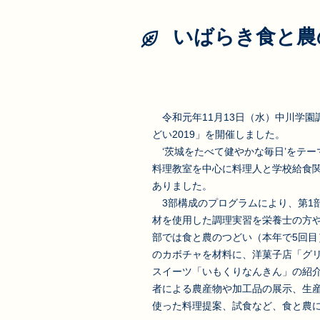
いばらき食と農
令和元年11月13日（水）中川学園
どい2019」を開催しました。
‘茨城をたべて健やかな毎日’をテ
料理教室を中心に料理人と学校給食関
ありました。
3部構成のプログラムにより、第1
材を使用した調理実習を栄養士の方
部では食と農のつどい（本年で5回
のカボチャを材料に、洋菓子店「グ
スイーツ「いもくりなんきん」の紹
者による農産物や加工品の展示、生
使った料理提案、試食など、食と農