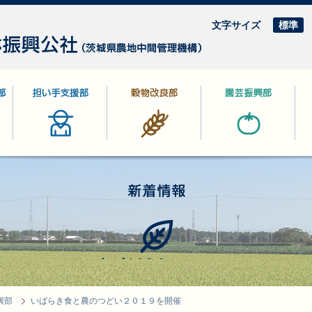
文字サイズ
標準
部
担い手支援部
穀物改良部
園芸振興部
林
新着情報
興部
いばらき食と農のつどい２０１９を開催