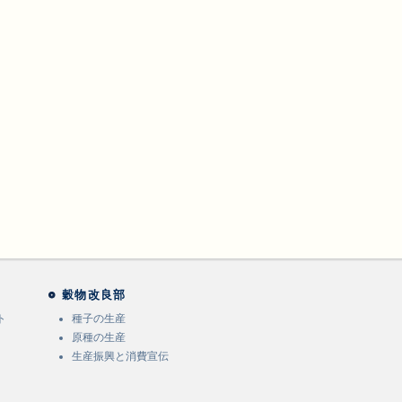
穀物改良部
ト
種子の生産
原種の生産
生産振興と消費宣伝