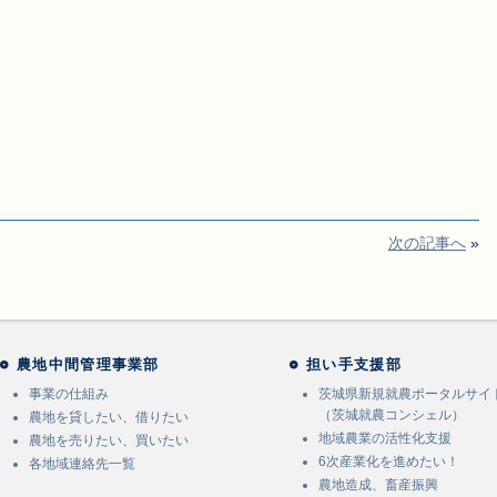
次の記事へ
»
農地中間管理事業部
担い手支援部
事業の仕組み
茨城県新規就農ポータルサイ
（茨城就農コンシェル）
農地を貸したい、借りたい
地域農業の活性化支援
農地を売りたい、買いたい
6次産業化を進めたい！
各地域連絡先一覧
農地造成、畜産振興