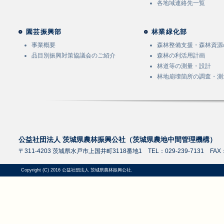
各地域連絡先一覧
園芸振興部
林業緑化部
事業概要
森林整備支援・森林資源
品目別振興対策協議会のご紹介
森林の利活用計画
林道等の測量・設計
林地崩壊箇所の調査・測
公益社団法人 茨城県農林振興公社（茨城県農地中間管理機構）
〒311-4203 茨城県水戸市上国井町3118番地1 TEL：029-239-7131 FAX：0
Copyright (C) 2016 公益社団法人 茨城県農林振興公社.