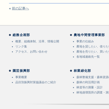
«
前の記事へ
総務企画部
農地中間管理事業部
概要、組織体制、沿革、情報公開
事業の仕組み
リンク集
農地を貸したい、借りた
アクセス、お問い合わせ
農地を売りたい、買いた
各地域連絡先一覧
園芸振興部
林業緑化部
事業概要
森林整備支援・森林資源
品目別振興対策協議会のご紹介
森林の利活用計画
林道等の測量・設計
林地崩壊箇所の調査・測