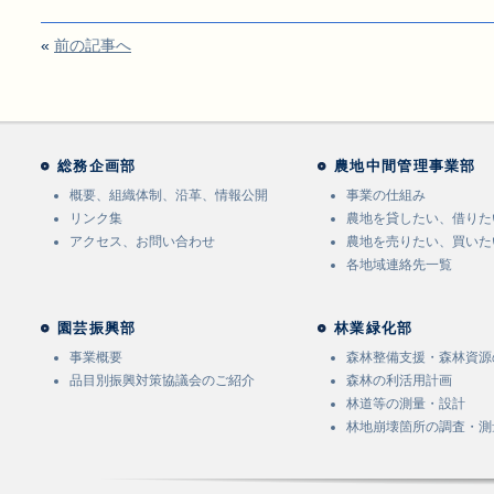
«
前の記事へ
総務企画部
農地中間管理事業部
概要、組織体制、沿革、情報公開
事業の仕組み
リンク集
農地を貸したい、借りた
アクセス、お問い合わせ
農地を売りたい、買いた
各地域連絡先一覧
園芸振興部
林業緑化部
事業概要
森林整備支援・森林資源
品目別振興対策協議会のご紹介
森林の利活用計画
林道等の測量・設計
林地崩壊箇所の調査・測