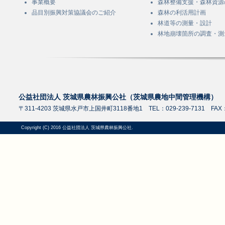
事業概要
森林整備支援・森林資源
品目別振興対策協議会のご紹介
森林の利活用計画
林道等の測量・設計
林地崩壊箇所の調査・測
公益社団法人 茨城県農林振興公社（茨城県農地中間管理機構）
〒311-4203 茨城県水戸市上国井町3118番地1 TEL：029-239-7131 FAX：0
Copyright (C) 2016 公益社団法人 茨城県農林振興公社.