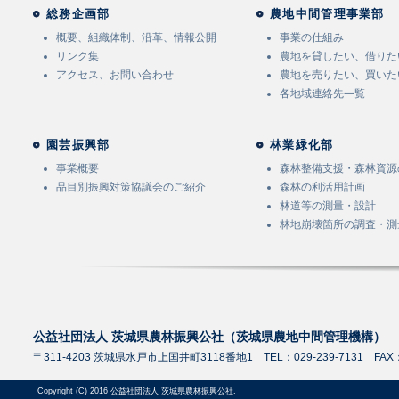
総務企画部
農地中間管理事業部
概要、組織体制、沿革、情報公開
事業の仕組み
リンク集
農地を貸したい、借りた
アクセス、お問い合わせ
農地を売りたい、買いた
各地域連絡先一覧
園芸振興部
林業緑化部
事業概要
森林整備支援・森林資源
品目別振興対策協議会のご紹介
森林の利活用計画
林道等の測量・設計
林地崩壊箇所の調査・測
公益社団法人 茨城県農林振興公社（茨城県農地中間管理機構）
〒311-4203 茨城県水戸市上国井町3118番地1 TEL：029-239-7131 FAX：0
Copyright (C) 2016 公益社団法人 茨城県農林振興公社.