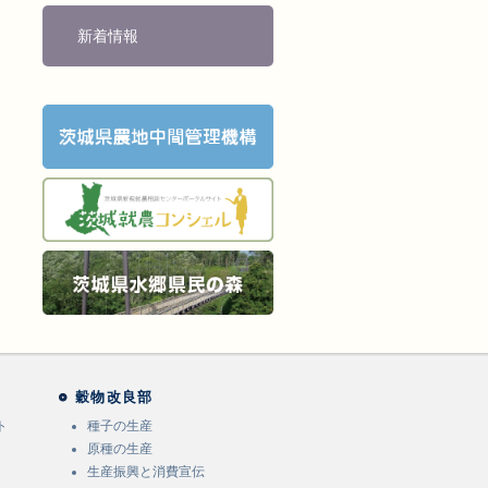
新着情報
穀物改良部
ト
種子の生産
原種の生産
生産振興と消費宣伝