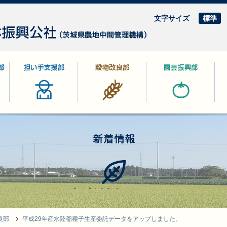
文字サイズ
標準
部
担い手支援部
穀物改良部
園芸振興部
林
新着情報
良部
平成29年産水陸稲種子生産委託データをアップしました。