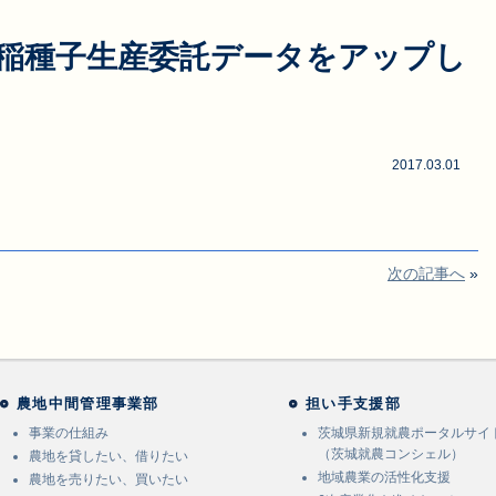
陸稲種子生産委託データをアップし
2017.03.01
次の記事へ
»
農地中間管理事業部
担い手支援部
事業の仕組み
茨城県新規就農ポータルサイ
（茨城就農コンシェル）
農地を貸したい、借りたい
地域農業の活性化支援
農地を売りたい、買いたい