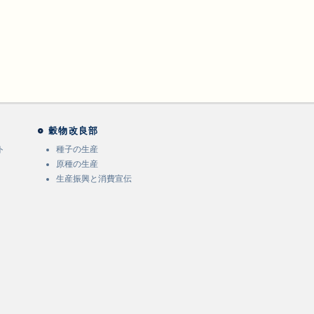
穀物改良部
ト
種子の生産
原種の生産
生産振興と消費宣伝