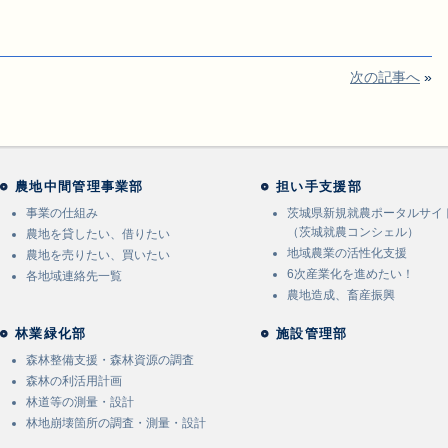
次の記事へ
»
農地中間管理事業部
担い手支援部
事業の仕組み
茨城県新規就農ポータルサイ
（茨城就農コンシェル）
農地を貸したい、借りたい
地域農業の活性化支援
農地を売りたい、買いたい
6次産業化を進めたい！
各地域連絡先一覧
農地造成、畜産振興
林業緑化部
施設管理部
森林整備支援・森林資源の調査
森林の利活用計画
林道等の測量・設計
林地崩壊箇所の調査・測量・設計