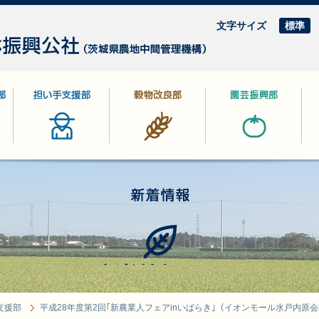
文字サイズ
標準
部
担い手支援部
穀物改良部
園芸振興部
林
新着情報
支援部
平成28年度第2回｢新農業人フェアinいばらき｣（イオンモール水戸内原