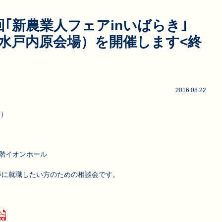
回｢新農業人フェアinいばらき｣
水戸内原会場）を開催します<終
2016.08.22
日）
階イオンホール
等に就職したい方のための相談会です。