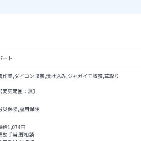
パート
農作業,ダイコン収獲,漬け込み,ジャガイモ収獲,草取り
【変更範囲：無】
労災保険,雇用保険
時給1,074円
通勤手当:要相談