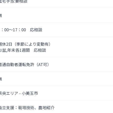
住宅手当:要相談
無
8：00～17：00 応相談
週休2日（季節により変動有）
お盆,年末各1週間 応相談
普通自動者運転免許（AT可）
無
県央エリア - 小美玉市
独立支援：栽培技術、農地紹介