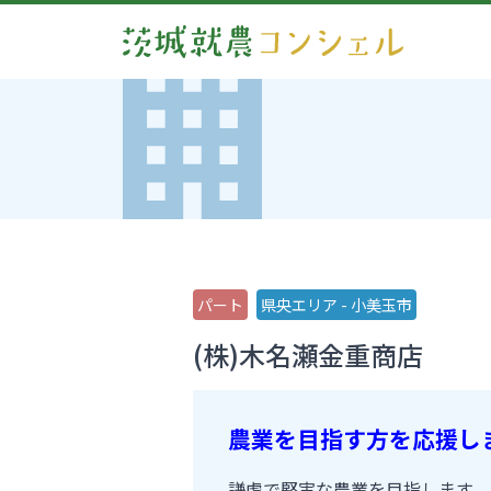
パート
県央エリア - 小美玉市
(株)木名瀬金重商店
農業を目指す方を応援し
謙虚で堅実な農業を目指します