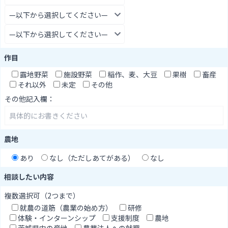
作目
露地野菜
施設野菜
稲作、麦、大豆
果樹
畜産
それ以外
未定
その他
その他記入欄：
農地
あり
なし（ただしあてがある）
なし
相談したい内容
複数選択可（2つまで）
就農の道筋（農業の始め方）
研修
体験・インターンシップ
支援制度
農地
茨城県内の産地
農業法人への就職