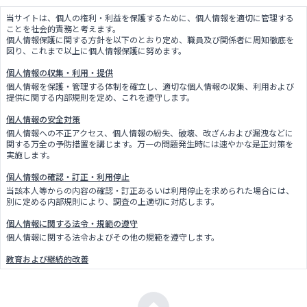
当サイトは、個人の権利・利益を保護するために、個人情報を適切に管理する
ことを社会的責務と考えます。
個人情報保護に関する方針を以下のとおり定め、職員及び関係者に周知徹底を
図り、これまで以上に個人情報保護に努めます。
個人情報の収集・利用・提供
個人情報を保護・管理する体制を確立し、適切な個人情報の収集、利用および
提供に関する内部規則を定め、これを遵守します。
個人情報の安全対策
個人情報への不正アクセス、個人情報の紛失、破壊、改ざんおよび漏洩などに
関する万全の予防措置を講じます。万一の問題発生時には速やかな是正対策を
実施します。
個人情報の確認・訂正・利用停止
当該本人等からの内容の確認・訂正あるいは利用停止を求められた場合には、
別に定める内部規則により、調査の上適切に対応します。
個人情報に関する法令・規範の遵守
個人情報に関する法令およびその他の規範を遵守します。
教育および継続的改善
個人情報保護体制を適切に維持するため、職員の教育・研修を徹底し、内部規
則を継続的に見直し改善します。