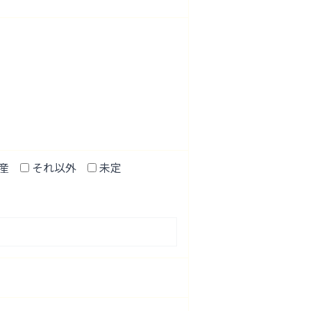
産
それ以外
未定