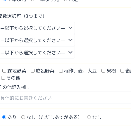
複数選択可（3つまで）
露地野菜
施設野菜
稲作、麦、大豆
果樹
畜
その他
その他記入欄：
あり
なし（ただしあてがある）
なし