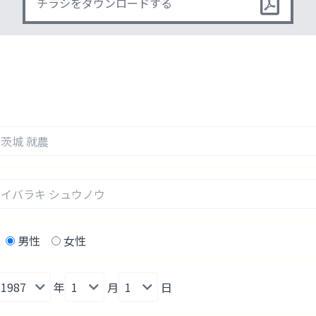
チラシをダウンロードする
男性
女性
年
月
日