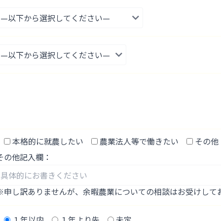
本格的に就農したい
農業法人等で働きたい
その他
その他記入欄：
※申し訳ありませんが、余暇農業についての相談はお受けして
１年以内
１年より先
未定